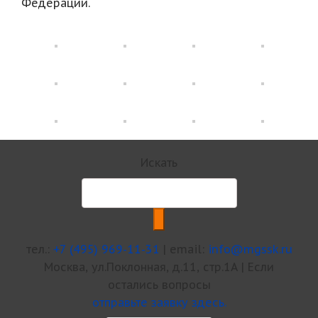
Федерации.
Искать
тел.:
+7 (495) 969-11-31
| email:
info@mgssk.ru
Москва, ул.Поклонная, д.11, стр.1А | Если
остались вопросы
отправьте заявку здесь.