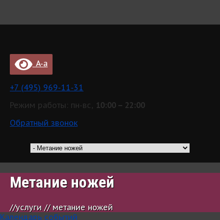
A-a
+7 (495) 969-11-31
Режим работы: пн-вс,
10:00 – 22:00
Обратный звонок
Метание ножей
//
услуги // метание ножей
Календарь событий