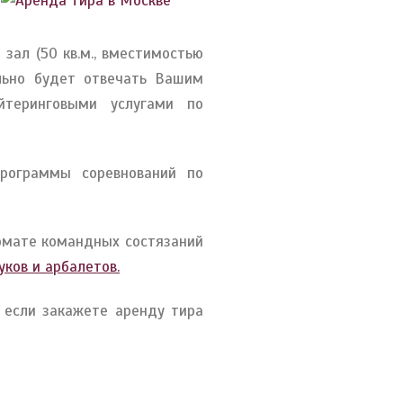
 зал (50 кв.м., вместимостью
ально будет отвечать Вашим
теринговыми услугами по
программы соревнований по
ормате командных состязаний
уков и арбалетов.
 если закажете аренду тира