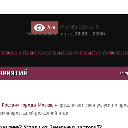
A-a
+7 (495) 969-11-31
Режим работы: пн-вс,
10:00 – 22:00
ЕРЕЯ
О КЛУБЕ
АРСЕНАЛ
ОБУЧЕНИЕ
УСЛУГИ
КО
ПРИЯТИЙ
//
п
 России» города Москвы»
предлагает свои услуги по пр
еминаров, дней рождений и др.
раздник? Устали от банальных застолий?