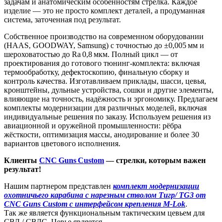
задачам и анатомическим особенностям стрелка. Каждое
изделие — это не просто комплект деталей, а продуманная
система, заточенная под результат.
Собственное производство на современном оборудовании
(HAAS, GOODWAY, Samsung) с точностью до ±0,005 мм и
шероховатостью до Ra 0,8 мкм. Полный цикл — от
проектирования до готового тюнинг-комплекта: включая
термообработку, дефектоскопию, финальную сборку и
контроль качества. Изготавливаем приклады, шасси, цевья,
кронштейны, дульные устройства, сошки и другие элементы,
влияющие на точность, надёжность и эргономику. Предлагаем
комплекты модернизации для различных моделей, включая
индивидуальные решения по заказу. Используем решения из
авиационной и оружейной промышленности: рёбра
жёсткости, оптимизация массы, анодирование и более 30
вариантов цветового исполнения.
Клиенты
CNC Guns Custom
— стрелки, которым важен
результат!
Нашим партнером представлен
комплект модернизации
охотничьего карабина с нарезным стволом Тигр
/ TG3 от
CNC Guns Custom с интерфейсом крепления M-Lok
.
Так же является функциональным тактическим цевьем для
СВД / СВДС. Цевье является