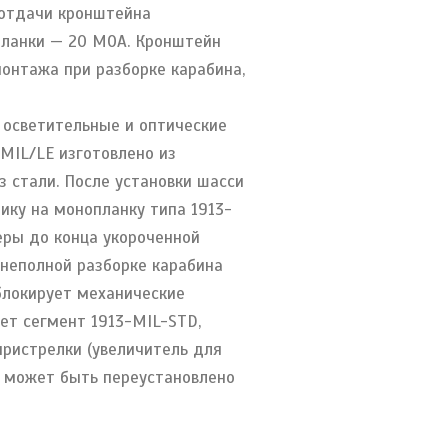
 отдачи кронштейна
 планки — 20 МОА. Кронштейн
онтажа при разборке карабина,
 осветительные и оптические
MIL/LE изготовлено из
 стали. После установки шасси
ику на монопланку типа 1913-
еры до конца укороченной
 неполной разборке карабина
блокирует механические
ет сегмент 1913-MIL-STD,
пристрелки (увеличитель для
и может быть переустановлено