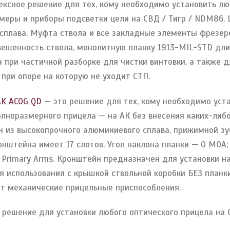
ексное решение для тех, кому необходимо установить л
меры и приборы подсветки цели на СВД / Тигр / NDM86.
сплава. Муфта ствола и все закладные элементы фрезер
ешенность ствола, монолитную планку 1913-MIL-STD дли
при частичной разборке для чистки винтовки, а также д
 при опоре на которую не уходит СТП.
K ACOG QD
— это решение для тех, кому необходимо уст
олноразмерного прицела — на АК без внесения каких-либ
н из высокопрочного алюминиевого сплава, прижимной зу
онштейна имеет 17 слотов. Угол наклона планки — 0 МОА
 / Primary Arms. Кронштейн предназначен для установки н
для использования с крышкой ствольной коробки БЕЗ план
ет механические прицельные приспособления.
 решение для установки любого оптического прицела на 