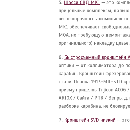
5.
Шасси СВД MK1
— это компл
прицельные комплексы, дально
высокопрочного алюминиевого 
MK1 обеспечивает свободновыв
МОА, не требующую демонтажа 
оригинального) накладку цевье,
6.
Быстросъемный кронштейн A
оптики — от коллиматора до п
карабин. Кронштейн фрезерова
стали. Планка 1913-MIL-STD кр
призму прицелов Trijicon ACOG
АК10X / Сайга / РПК / Вепрь, 
разборке карабина, не блокиру
7.
Кронштейн SVD низкий
— это