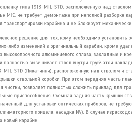
опланку типа 1913-MIL-STD, расположенную над стволом
вье МК1 не требует демонтажа при неполной разборке ка
я транспортировки карабина и не блокирует механически
лексное решение для тех, кому необходимо установить о
ких-либо изменений в оригинальный карабин, кроме удале
з высокопрочного алюминиевого сплава, закладные и к
си полностью вывешивает ствол внутри трубчатой наклад
3-MIL-STD (Пикатинни), расположенную над стволом и ст
крышки ствольной коробки. При этом передняя часть пла
я чистки, позволяет полностью сложить приклад для тра
льные приспособления. Съемная задняя часть крышки ст
значенный для установки оптических приборов, не требу
оллиматорного прицела, насадка NV). В случае израсходо
а новый карабин.