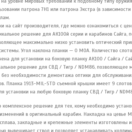
и на уровне мировых требований к подобному типу оружи
ьзовании патрона 7Н1 или патрона Экстра (в зависимости 
елам.
и на сайт производителя, где можно ознакомиться с цен
икальное решение для АК100й серии и карабинов Сайга, п
позволяющее максимально низко установить оптический при
истемы. Угол наклона планки — 0 МОА. Количество слото
на для установки на боковую планку АК100 / Сайга / Са
альное решение для CВД / Тигр / NDM86, позволяющее м
е без необходимости демонтажа оптики для обслуживания
в. Планка 1913-MIL-STD съемной крышки имеет 9 слотов.
я установки на любую боковую планку CВД / Тигр / NDM8
 комплексное решение для тех, кому необходимо устан
 изменений в оригинальный карабин. Накладка на цевье 
сплава, закладные и крепежные элементы изготовлены из
тью вывешивает ствол и позволяет устанавливать колли