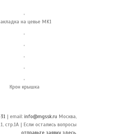
акладка на цевье MK1
Крон крышка
-31
| email:
info@mgssk.ru
Москва,
11, стр.1А | Если остались вопросы
отправьте заявку здесь.