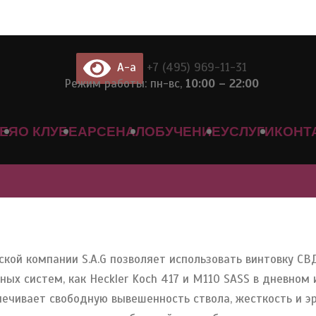
A-a
+7 (495) 969-11-31
Режим работы: пн-вс,
10:00 – 22:00
РЕЯ
О КЛУБЕ
АРСЕНАЛ
ОБУЧЕНИЕ
УСЛУГИ
КОНТ
кой компании S.A.G позволяет использовать винтовку СВД
ых систем, как Heckler Koch 417 и M110 SASS в дневном
спечивает свободную вывешенность ствола, жесткость и э