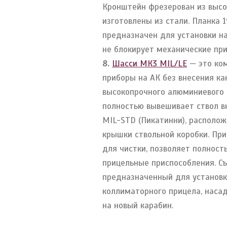
Кронштейн фрезерован из высо
изготовлены из стали. Планка 
предназначен для установки на
не блокирует механические пр
8.
Шасси МК3 MIL/LE
— это ком
приборы на АК без внесения ка
высокопрочного алюминиевого 
полностью вывешивает ствол вн
MIL-STD (Пикатинни), располож
крышки ствольной коробки. Пр
для чистки, позволяет полност
прицельные приспособления. С
предназначенный для установки
коллиматорного прицела, насад
на новый карабин.