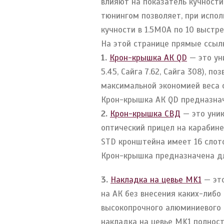
влияют на показатель кучност
тюнингом позволяет, при испол
кучности в 1.5МОА по 10 выстр
На этой странице прямые ссылк
1.
Крон-крышка АК QD
— это ун
5.45, Сайга 7.62, Сайга 308), 
максимальной экономией веса с
Крон-крышка АК QD предназначе
2.
Крон-крышка СВД
— это уник
оптический прицел на карабин
STD кронштейна имеет 16 слото
Крон-крышка предназначена дл
3.
Накладка на цевье MK1
— это
на АК без внесения каких-либо
высокопрочного алюминиевого 
накладка на цевье MK1 полнос