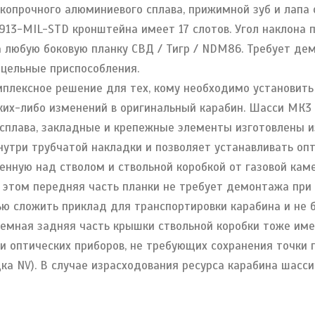
копрочного алюминиевого сплава, прижимной зуб и лапа
1913-MIL-STD кронштейна имеет 17 слотов. Угол наклона
 любую боковую планку CВД / Тигр / NDM86. Требует дем
ицельные приспособления.
плексное решение для тех, кому необходимо установить
ких-либо изменений в оригинальный карабин. Шасси МК3 
сплава, закладные и крепежные элементы изготовлены из
утри трубчатой накладки и позволяет устанавливать опт
енную над стволом и ствольной коробкой от газовой кам
и этом передняя часть планки не требует демонтажа при
ью сложить приклад для транспортировки карабина и не 
ъемная задняя часть крышки ствольной коробки тоже име
 оптических приборов, не требующих сохранения точки 
ка NV). В случае израсходования ресурса карабина шасс