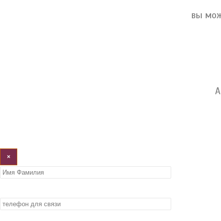
вы мож
А
×