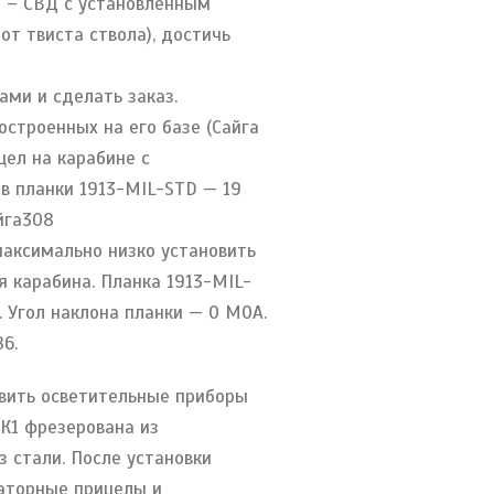
я – СВД с установленным
от твиста ствола), достичь
ами и сделать заказ.
остроенных на его базе (Сайга
цел на карабине с
в планки 1913-MIL-STD — 19
йга308
аксимально низко установить
 карабина. Планка 1913-MIL-
 Угол наклона планки — 0 МОА.
6.
овить осветительные приборы
МК1 фрезерована из
 стали. После установки
маторные прицелы и