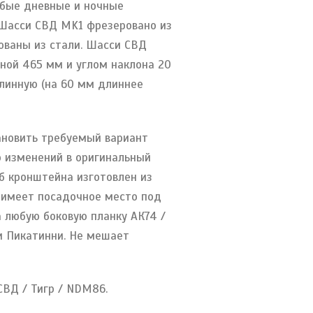
юбые дневные и ночные
 Шасси СВД MK1 фрезеровано из
ованы из стали. Шасси СВД
ной 465 мм и углом наклона 20
линную (на 60 мм длиннее
ановить требуемый вариант
о изменений в оригинальный
б кронштейна изготовлен из
; имеет посадочное место под
а любую боковую планку АК74 /
ки Пикатинни. Не мешает
CВД / Тигр / NDM86.